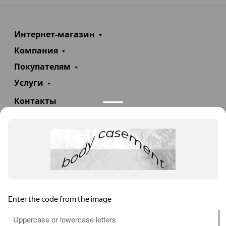
Интернет-магазин
Компания
Покупателям
Услуги
Контакты
+7(985)290-47-47
Заказать звонок
info@teploexpert.com
Пн—Сб 09:00 – 18:00
TeploExpert.com © 2008 - 2026 Оборудование для
систем отопления, водоснабжения, канализации