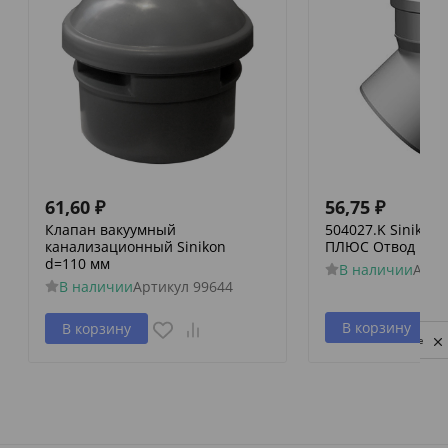
61,60
₽
56,75
₽
Клапан вакуумный
504027.K Siniko
канализационный Sinikon
ПЛЮС Отвод D 050
d=110 мм
В наличии
Арти
В наличии
Артикул
99644
В корзину
В корзину
Privacy notice