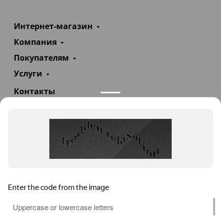
Интернет-магазин
Компания
Покупателям
Услуги
Контакты
+7(985)290-47-47
Заказать звонок
info@teploexpert.com
Пн—Сб 09:00 – 18:00
TeploExpert.com © 2008 - 2026 Оборудование для
систем отопления, водоснабжения, канализации