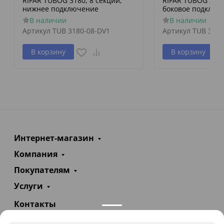
RIFAR TUBOG 3180, 8 секций,
RIFAR TUBOG 3057
нижнее подключение
боковое подключ
В наличии
В наличии
Артикул
TUB 3180-08-DV1
Артикул
TUB 3057
В корзину
В корзину
Интернет-магазин
Компания
Покупателям
Услуги
Контакты