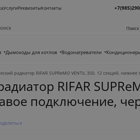
+7(985)290
ка
Услуги
Реквизиты
Контакты
Поиск
я
Дымоходы для котлов
Водонагреватели
Кондиционеры
еский радиатор RIFAR SUPReMO VENTIL 350, 12 секций, нижнее
адиатор RIFAR SUPReM
равое подключение, че
оделиться