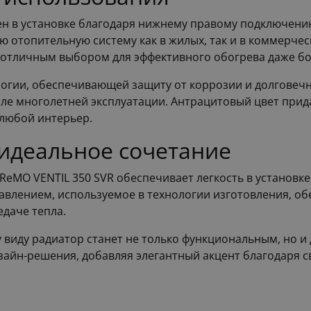
ен в установке благодаря нижнему правому подключени
ю отопительную систему как в жилых, так и в коммерч
го отличным выбором для эффективного обогрева даже б
огии, обеспечивающей защиту от коррозии и долговечн
ле многолетней эксплуатации. Антрацитовый цвет прид
любой интерьер.
 идеальное сочетание
ReMO VENTIL 350 SVR обеспечивает легкость в установке
давлением, используемое в технологии изготовления, о
едаче тепла.
у виду радиатор станет не только функциональным, но 
айн-решения, добавляя элегантный акцент благодаря св