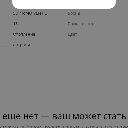
Россия
Гарантия, лет
SUPReMO VENTIL
Бренд
18
Подключение
Отопление
Цвет
антрацит
 ещё нет — ваш может стать
телям с выбором - будьте первым, кто поделится свои