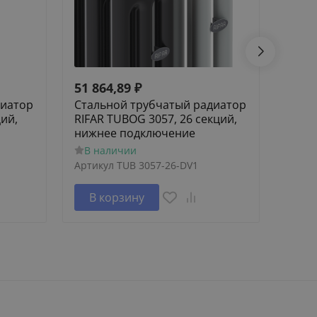
51 864,89
₽
55 3
диатор
Стальной трубчатый радиатор
Стал
ций,
RIFAR TUBOG 3057, 26 секций,
RIFAR
нижнее подключение
нижн
В наличии
В н
Артикул
TUB 3057-26-DV1
Артик
В корзину
В 