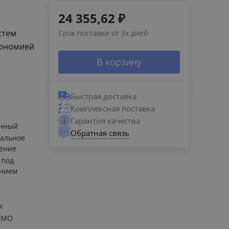
24 355,62
₽
стем
Срок поставки от 3х дней
кономией
В корзину
Быстрая доставка
Комплексная поставка
Гарантия качества
енный
Обратная связь
альное
ение
 под
ением
я
eMO
L