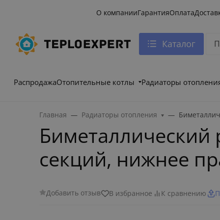
О компании
Гарантия
Оплата
Достав
Каталог
Распродажа
Отопительные котлы
Радиаторы отоплени
Главная
Радиаторы отопления
Биметаллич
Биметаллический р
секций, нижнее п
Добавить отзыв
В избранное
К сравнению
П