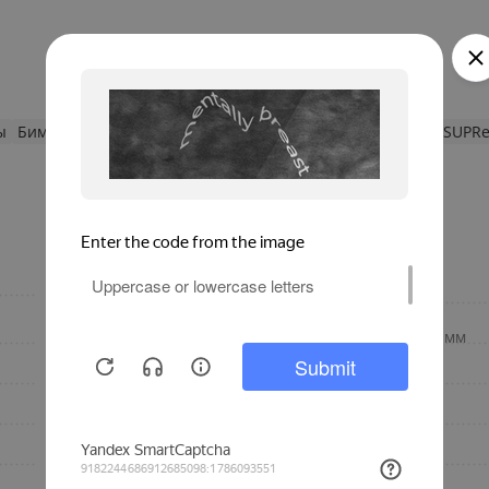
ы
Биметаллические монолитные радиаторы RIFAR
RIFAR SUPR
настенный
Метод окраски
центральное
Межосевое расстояние, мм
отопление
литье под давлением
Материал
1800
Конструкция
135
Количество секций