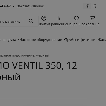
-47-47
Заказать звонок
Светлая те
Темна
 по магазину
Поиск
Войти
Сравнение
Избранное
Корзина
 воздуха
Насосное оборудование
Трубы и фитинги
Кан
 правое подключение, черный
O VENTIL 350, 12
рный