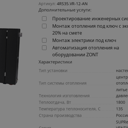
Артикул:
4RS35.VR-12-AN
Дополнительные услуги:
Проектирование инженерных си
Монтаж отопления под ключ с э
20% на смете
Монтаж электрики под ключ
Автоматизация отопления на
оборудовании ZONT
Характеристики
Тип установки
наст
центр
Тип системы отопления
отопл
литье
Технология изготовления
давл
Теплоотдача, Вт
1800
Температура теплоносителя, С
135
Страна производства
Росси
SUPR
Серия
VENTI