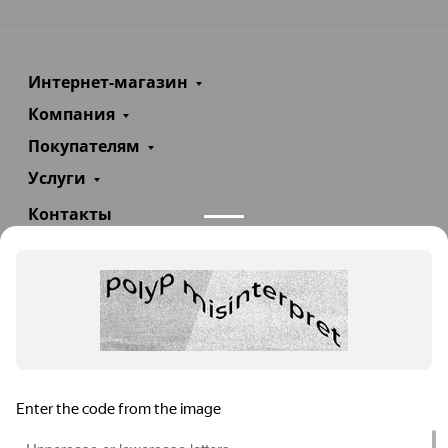
Интернет-магазин
Компания
Покупателям
Услуги
Контакты
+7(985)290-47-47
Заказать звонок
info@teploexpert.com
Пн—Сб 09:00 – 18:00
TeploExpert.com © 2008 - 2026 Оборудование для
систем отопления, водоснабжения, канализации