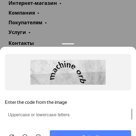
Интернет-магазин
Компания
Покупателям
Услуги
Контакты
+7(985)290-47-47
Заказать звонок
info@teploexpert.com
Пн—Сб 09:00 – 18:00
TeploExpert.com © 2008 - 2026 Оборудование для
систем отопления, водоснабжения, канализации