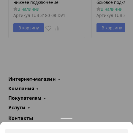
нижнее подключение
боковое подключ
В наличии
В наличии
Артикул
TUB 3180-08-DV1
Артикул
TUB 3057
В корзину
В корзину
Интернет-магазин
Компания
Покупателям
Услуги
Контакты
+7(985)290-47-47
Заказать звонок