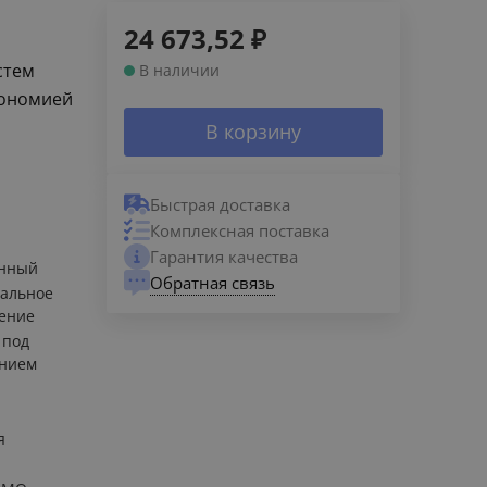
24 673,52
₽
стем
В наличии
кономией
В корзину
Быстрая доставка
Комплексная поставка
Гарантия качества
енный
Обратная связь
альное
ение
 под
ением
я