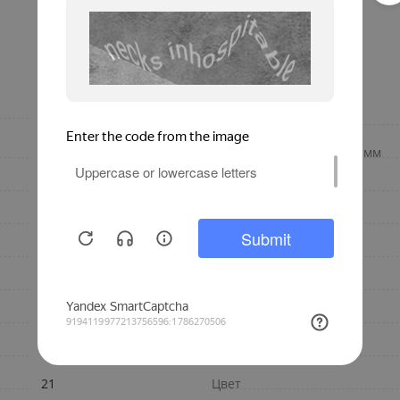
настенный
Метод окраски
центральное
Межосевое расстояние, мм
отопление
литье под давлением
Материал
2100
Конструкция
135
Количество секций
Россия
Гарантия, лет
3
Бренд
SUPReMO VENTIL
Подключение
21
Цвет