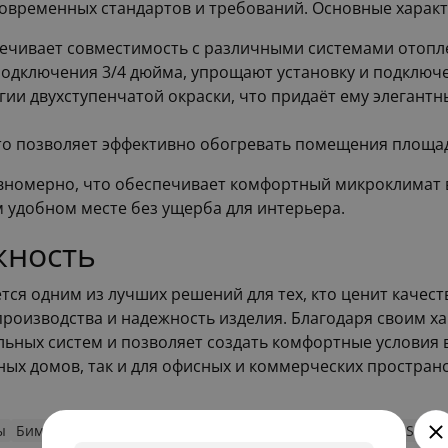
современных стандартов и требований. Основные харак
печивает совместимость с различными системами отопл
одключения 3/4 дюйма, упрощают установку и подключ
гии двухступенчатой окраски, что придаёт ему элегант
что позволяет эффективно обогревать помещения площад
авномерно, что обеспечивает комфортный микроклимат
м удобном месте без ущерба для интерьера.
жность
тся одним из лучших решений для тех, кто ценит качест
 производства и надежность изделия. Благодаря своим х
ьных систем и позволяет создать комфортные условия 
ных домов, так и для офисных и коммерческих пространс
ы
Биметаллические монолитные радиаторы RIFAR
RIFAR SUPR