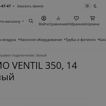
-47-47
Заказать звонок
Светлая те
Темна
 по магазину
Поиск
Войти
Сравнение
Избранное
Корзина
 воздуха
Насосное оборудование
Трубы и фитинги
Кан
 правое подключение, белый
O VENTIL 350, 14
лый