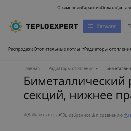
О компании
Гарантия
Оплата
Достав
Каталог
Распродажа
Отопительные котлы
Радиаторы отоплени
Главная
Радиаторы отопления
Биметаллич
Биметаллический р
секций, нижнее п
Добавить отзыв
В избранное
К сравнению
П