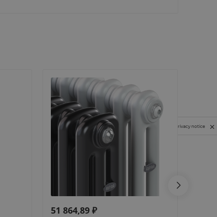
Privacy notice
51 864,89
₽
55 3