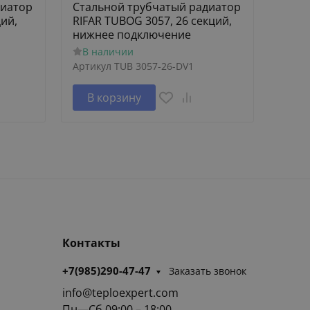
диатор
Стальной трубчатый радиатор
Стал
ций,
RIFAR TUBOG 3057, 26 секций,
RIFAR
нижнее подключение
нижн
В наличии
В н
Артикул
TUB 3057-26-DV1
Артик
В корзину
В 
Контакты
+7(985)290-47-47
Заказать звонок
info@teploexpert.com
Пн—Сб 09:00 – 18:00