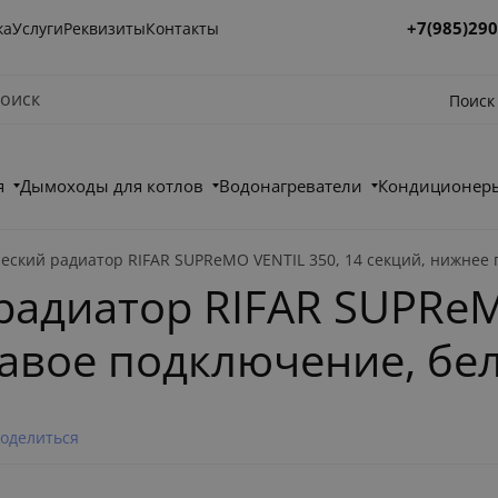
+7(985)290
ка
Услуги
Реквизиты
Контакты
Поиск
я
Дымоходы для котлов
Водонагреватели
Кондиционеры
еский радиатор RIFAR SUPReMO VENTIL 350, 14 секций, нижнее
адиатор RIFAR SUPReM
равое подключение, бе
оделиться