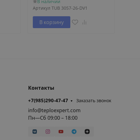
В наличии
В н
Артикул
TUB 3057-26-DV1
Артик
В корзину
В 
Контакты
+7(985)290-47-47
Заказать звонок
info@teploexpert.com
Пн—Сб 09:00 – 18:00