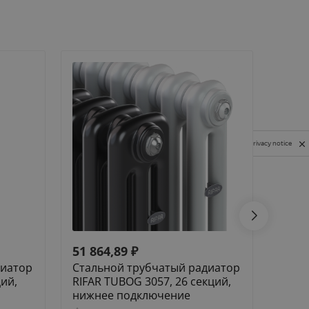
Privacy notice
51 864,89
₽
55 3
диатор
Стальной трубчатый радиатор
Стал
ций,
RIFAR TUBOG 3057, 26 секций,
RIFAR
нижнее подключение
нижн