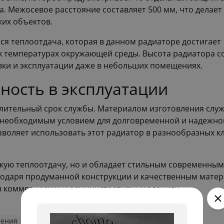
а. Межосевое расстояние составляет 500 мм, что делае
их объектов.
я теплоотдача, которая в данном радиаторе достигает 1
температурах окружающей среды. Высота радиатора сост
вки и эксплуатации даже в небольших помещениях.
ность в эксплуатации
длительный срок службы. Материалом изготовления служи
я необходимым условием для долговременной и надежно
зволяет использовать этот радиатор в разнообразных к
кую теплоотдачу, но и обладает стильным современным
одаря продуманной конструкции и качественным матер
 в коммерческих и административных зданиях.
ления
Стальные трубчатые RIFAR
RIFAR TUBOG 3057