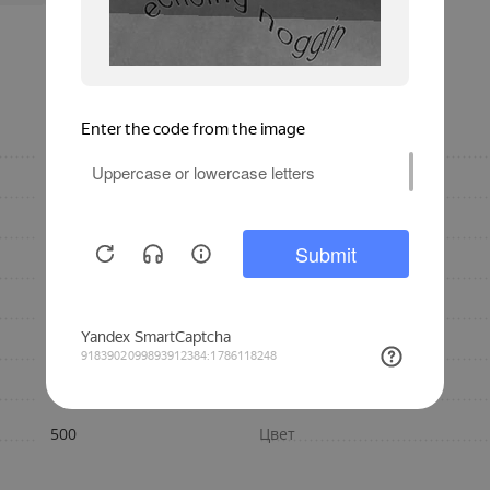
настенный
Материал
1648
Конструкция
110
Количество секций
Россия
Глубина, мм
TUBOG 3057
Высота, мм
16.48
Бренд
Отопление
Подключение
500
Цвет