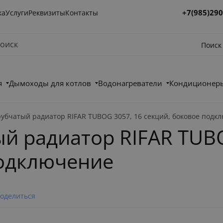
+7(985)290
ка
Услуги
Реквизиты
Контакты
Поиск
я
Дымоходы для котлов
Водонагреватели
Кондиционеры
рубчатый радиатор RIFAR TUBOG 3057, 16 секций, боковое подк
й радиатор RIFAR TUBO
подключение
оделиться