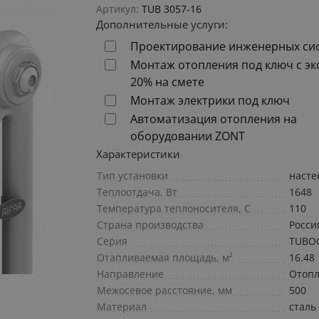
Артикул:
TUB 3057-16
Дополнительные услуги:
Проектирование инженерных си
Монтаж отопления под ключ с э
20% на смете
Монтаж электрики под ключ
Автоматизация отопления на
оборудовании ZONT
Характеристики
Тип установки
наст
Теплоотдача, Вт
1648
Температура теплоносителя, С
110
Страна производства
Росси
Серия
TUBO
Отапливаемая площадь, м²
16.48
Направление
Отоп
Межосевое расстояние, мм
500
Материал
сталь