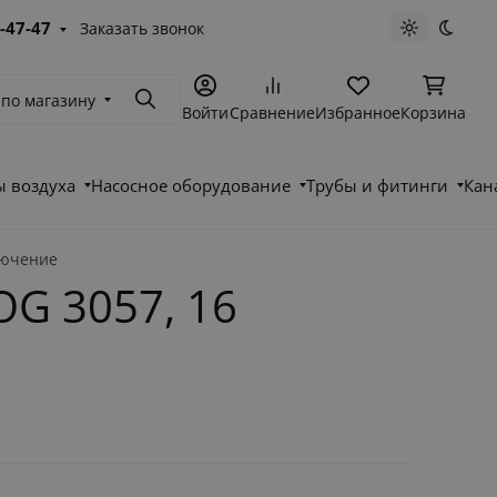
-47-47
Заказать звонок
Светлая те
Темна
 по магазину
Поиск
Войти
Сравнение
Избранное
Корзина
 воздуха
Насосное оборудование
Трубы и фитинги
Кан
лючение
G 3057, 16