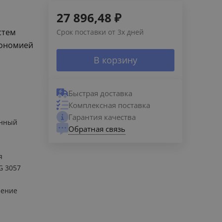
27 896,48
₽
стем
Срок поставки от 3х дней
кономией
В корзину
Быстрая доставка
Комплексная поставка
Гарантия качества
енный
Обратная связь
я
G 3057
ление