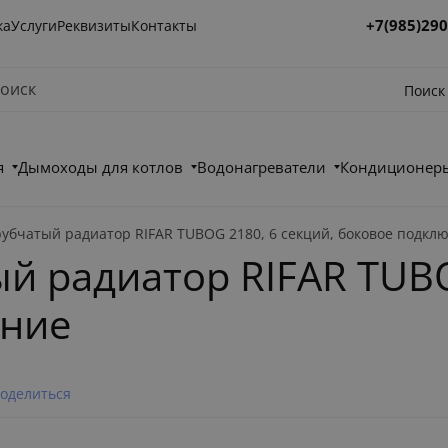
+7(985)290
ка
Услуги
Реквизиты
Контакты
Поиск
я
Дымоходы для котлов
Водонагреватели
Кондиционеры
рубчатый радиатор RIFAR TUBOG 2180, 6 секций, боковое подкл
й радиатор RIFAR TUBO
ение
оделиться