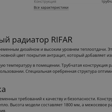
Конструкция
трубч
Все характеристики
ый радиатор RIFAR
временным дизайном и высоким уровнем теплоотдачи. Э
сновной цвет покрытия антрацит, который добавляет и
ю температуру в помещении. Трубчатая конструкция ра
пользовании. Специальная оребренная структура оптими
ка
ременных требований к качеству и безопасности. Констр
ло. Высота модели составляет 1800 мм, а межосевое ра
ия.