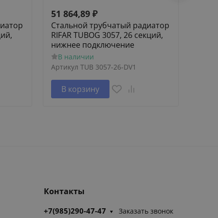
51 864,89
₽
55 3
диатор
Стальной трубчатый радиатор
Стал
ций,
RIFAR TUBOG 3057, 26 секций,
RIFAR
нижнее подключение
нижн
В наличии
В н
Артикул
TUB 3057-26-DV1
Артик
В корзину
В 
Контакты
+7(985)290-47-47
Заказать звонок