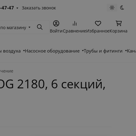
-47-47
Заказать звонок
Светлая те
Темна
 по магазину
Поиск
Войти
Сравнение
Избранное
Корзина
 воздуха
Насосное оборудование
Трубы и фитинги
Кан
ючение
G 2180, 6 секций,