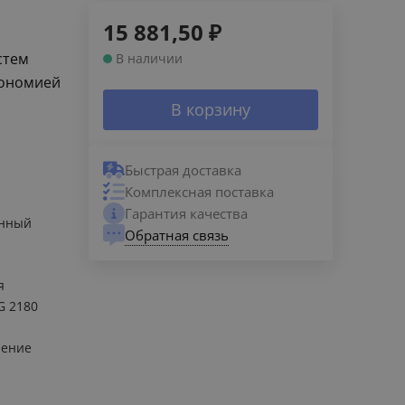
15 881,50
₽
стем
В наличии
кономией
В корзину
Быстрая доставка
Комплексная поставка
Гарантия качества
енный
Обратная связь
я
G 2180
ление