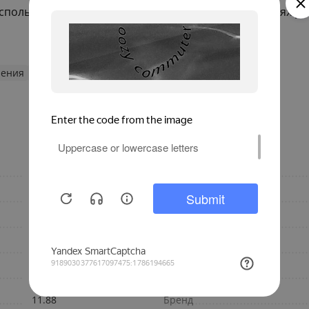
пользования. Подходит для эксплуатации в условиях ра
ления
Стальные трубчатые RIFAR
RIFAR TUBOG 2180
настенный
Материал
1188
Конструкция
110
Количество секций
Россия
Глубина, мм
TUBOG 2180
Высота, мм
11.88
Бренд