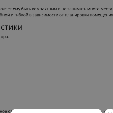
зволяет ему быть компактным и не занимать много мес
обной и гибкой в зависимости от планировки помещения
истики
тора:
вное отопление вашего помещения. Устойчивость к кор