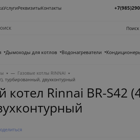
+7(985)290
ка
Услуги
Реквизиты
Контакты
Поиск
я
Дымоходы для котлов
Водонагреватели
Кондиционеры
лы
Газовые котлы RINNAI
Вт), турбированный, двухконтурный
котел Rinnai BR-S42 (4
вухконтурный
оделиться