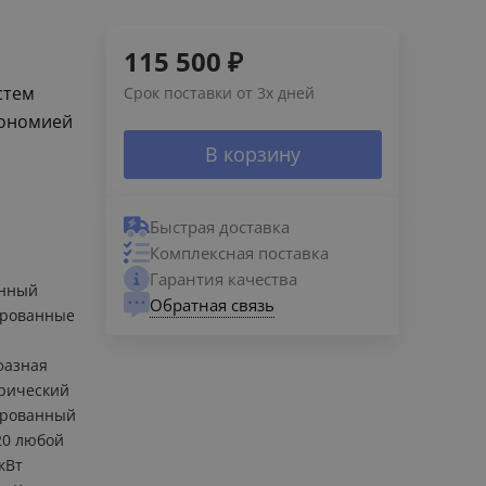
115 500
₽
стем
Срок поставки от 3х дней
кономией
В корзину
Быстрая доставка
Комплексная поставка
Гарантия качества
енный
Обратная связь
ированные
фазная
рический
ированный
20 любой
 кВт