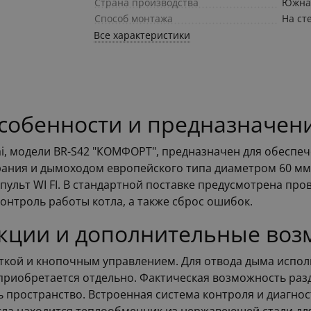
Страна производства
Южна
Способ монтажа
На ст
Все характеристики
 особенности и предназначен
, модели BR-S42 "КОМФОРТ", предназначен для обеспече
рания и дымоходом европейского типа диаметром 60 мм/
 пульт WI FI. В стандартной поставке предусмотрена про
онтроль работы котла, а также сброс ошибок.
кции и дополнительные воз
еткой и кнопочным управлением. Для отвода дыма испол
риобретается отдельно. Фактическая возможность разд
ь пространство. Встроенная система контроля и диагн