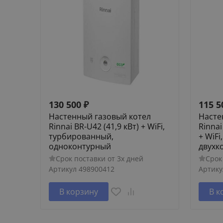
130 500
₽
115 5
Настенный газовый котел
Насте
Rinnai BR-U42 (41,9 кВт) + WiFi,
Rinnai
турбированный,
+ WiF
одноконтурный
двухк
Срок поставки от 3х дней
Срок
Артикул
498900412
Артику
В корзину
В к