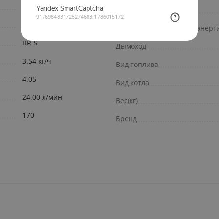
Южная Корея
Камера сгорания
На стену
Зависимость от электроэнерг
BR-S
Дымоход
3.54 кг/ч
Вид топлива
4.05
Вид котла
24.00 л/мин
Вес(кг)
170
Бренд