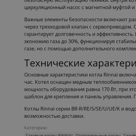
безопасную эксплуатацию техники. Внутри ко
циркуляционный насос с магнитной муфтой и н
Важные элементы безопасности включают рас
через трехходовой клапан с сервоприводом. 
гарантирует долговечность и эффективность.
экономию газа до 30%, функционируя стабиль
газе, но с помощью дополнительного комплек
Технические характери
Основные характеристики котла Rinnai включаю
час. Котел оснащен медным теплообменником и
мощность оборудования равна 170 Вт, при это
шаблон для крепления и панель управления. Г
Котлы Rinnai серии BR-R/RE/S/SE/U/UE/K и во
возможностью доставки.
Категории:
Газовые котлы RINNAI
Отопительные котлы
Газов