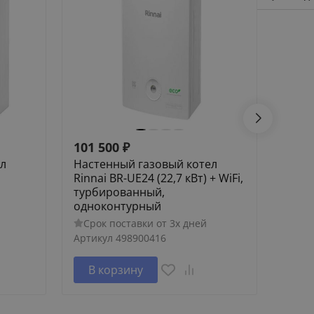
101 500
₽
96 0
ел
Настенный газовый котел
Наст
Rinnai BR-UE24 (22,7 кВт) + WiFi,
Rinna
турбированный,
турб
одноконтурный
одно
Срок поставки от 3х дней
Сро
Артикул
498900416
Артик
В корзину
В 