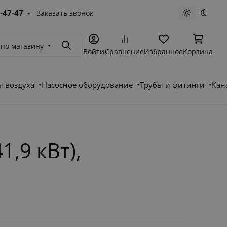
-47-47
Заказать звонок
Светлая те
Темна
 по магазину
Поиск
Войти
Сравнение
Избранное
Корзина
 воздуха
Насосное оборудование
Трубы и фитинги
Кан
1,9 кВт),