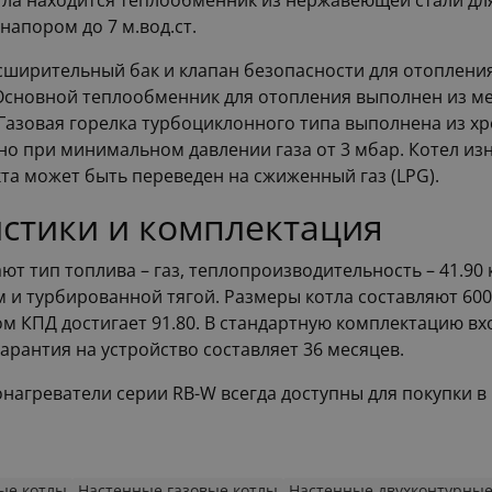
тла находится теплообменник из нержавеющей стали для
апором до 7 м.вод.ст.
ширительный бак и клапан безопасности для отопления
Основной теплообменник для отопления выполнен из ме
 Газовая горелка турбоциклонного типа выполнена из х
но при минимальном давлении газа от 3 мбар. Котел и
та может быть переведен на сжиженный газ (LPG).
стики и комплектация
т тип топлива – газ, теплопроизводительность – 41.90 кВ
 турбированной тягой. Размеры котла составляют 600x4
м КПД достигает 91.80. В стандартную комплектацию вхо
арантия на устройство составляет 36 месяцев.
донагреватели серии RB-W всегда доступны для покупки 
ые котлы
Настенные газовые котлы
Настенные двухконтурные