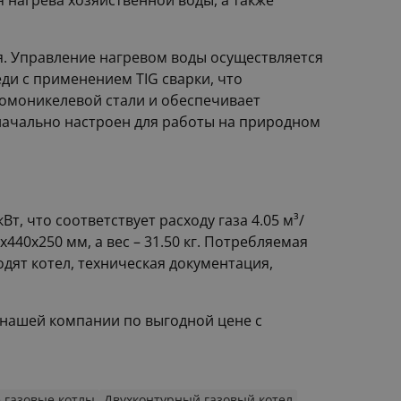
 нагрева хозяйственной воды, а также
. Управление нагревом воды осуществляется
ди с применением TIG сварки, что
ромоникелевой стали и обеспечивает
значально настроен для работы на природном
т, что соответствует расходу газа 4.05 м³/
40x250 мм, а вес – 31.50 кг. Потребляемая
дят котел, техническая документация,
в нашей компании по выгодной цене с
 газовые котлы
Двухконтурный газовый котел