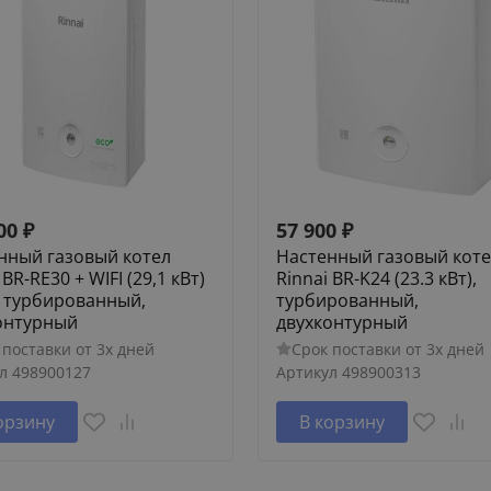
00
₽
57 900
₽
нный газовый котел
Настенный газовый кот
 BR-RE30 + WIFI (29,1 кВт)
Rinnai BR-K24 (23.3 кВт),
i, турбированный,
турбированный,
онтурный
двухконтурный
 поставки от 3х дней
Срок поставки от 3х дней
л
498900127
Артикул
498900313
орзину
В корзину