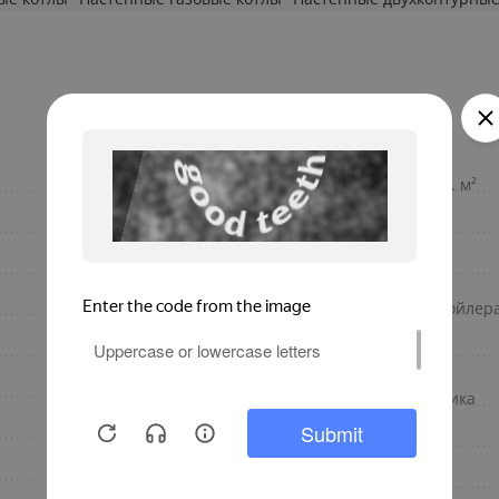
настенный
Отапливаемая площадь, м²
Турбированные
Напряжение питания
Газ
Наличие насоса
Однофазная
Наличие встроенного бойлер
Электрический
Мощность, кВт
Турбированный
Материал теплообменника
G-31/20 любой
КПД
41.90 кВт
Количество контуров