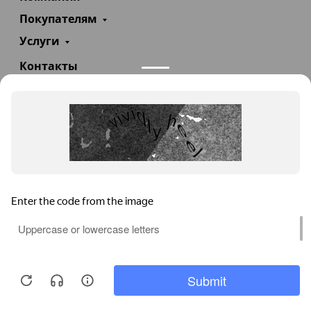
Покупателям
Услуги
Контакты
+7(985)290-47-47
Заказать звонок
info@teploexpert.com
Пн—Сб 09:00 – 18:00
TeploExpert.com © 2008 - 2026 Оборудование для
систем отопления, водоснабжения, канализации