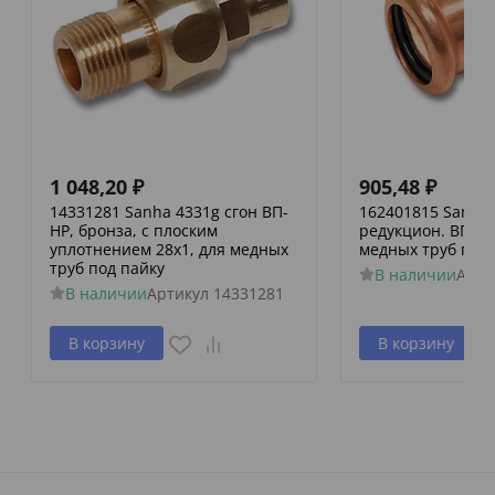
1 048,20
₽
905,48
₽
14331281 Sanha 4331g сгон ВП-
162401815 Sanha 
НР, бронза, с плоским
редукцион. ВПр-В
уплотнением 28x1, для медных
медных труб пре
труб под пайку
В наличии
Арти
В наличии
Артикул
14331281
В корзину
В корзину