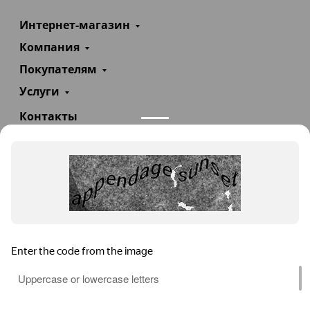
Интернет-магазин
Компания
Покупателям
Услуги
Контакты
+7(985)290-47-47
Заказать звонок
info@teploexpert.com
Пн—Сб 09:00 – 18:00
TeploExpert.com © 2008 - 2026 Оборудование для
систем отопления, водоснабжения, канализации