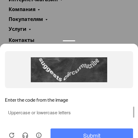
Компания
Покупателям
Услуги
Контакты
+7(985)290-47-47
Заказать звонок
info@teploexpert.com
Пн—Сб 09:00 – 18:00
TeploExpert.com © 2008 - 2026 Оборудование для
систем отопления, водоснабжения, канализации