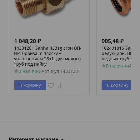
1 048,20
₽
905,48
₽
14331281 Sanha 4331g сгон ВП-
162401815 Sanha 
НР, бронза, с плоским
редукцион. ВПр-В
уплотнением 28x1, для медных
медных труб пре
труб под пайку
В наличии
Арти
В наличии
Артикул
14331281
В корзину
В корзину
Интернет-магазин