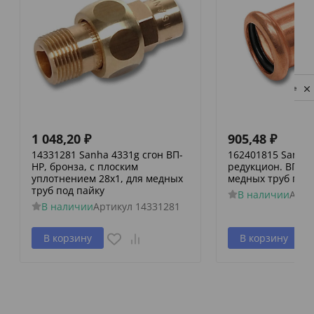
Privacy notice
1 048,20
₽
905,48
₽
14331281 Sanha 4331g сгон ВП-
162401815 Sanha 
НР, бронза, с плоским
редукцион. ВПр-В
уплотнением 28x1, для медных
медных труб пре
труб под пайку
В наличии
Арти
В наличии
Артикул
14331281
В корзину
В корзину