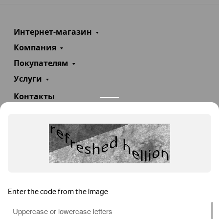
Интернет-магазин
Компания
Покупателям
Услуги
Контакты
+7(985)290-47-47
Заказать звонок
info@teploexpert.com
Пн—Сб 09:00 – 18:00
TeploExpert.com © 2008 - 2026 Оборудование для
систем отопления, водоснабжения, канализации