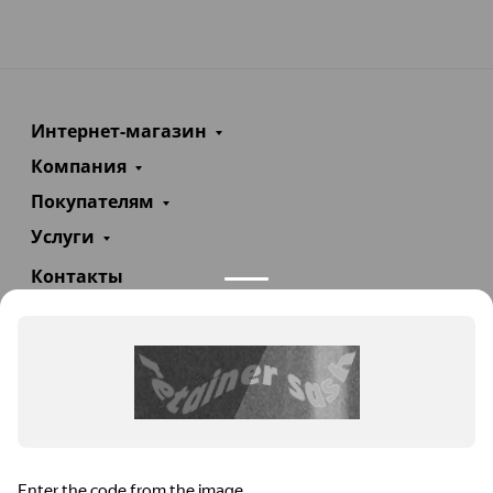
Интернет-магазин
Компания
Покупателям
Услуги
Контакты
+7(985)290-47-47
Заказать звонок
info@teploexpert.com
Пн—Сб 09:00 – 18:00