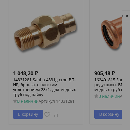
Privacy notice
1 048,20
₽
905,48
₽
14331281 Sanha 4331g сгон ВП-
162401815 Sanha 
НР, бронза, с плоским
редукцион. ВПр-В
уплотнением 28x1, для медных
медных труб пре
труб под пайку
В наличии
Арти
В наличии
Артикул
14331281
В корзину
В корзину