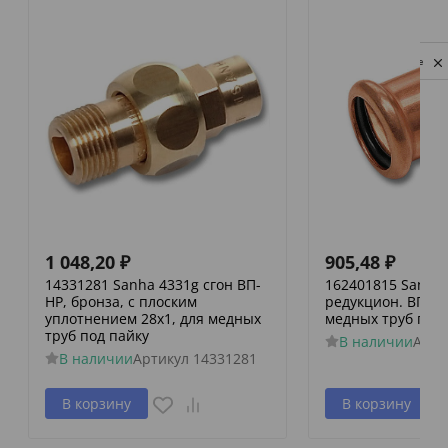
Privacy notice
1 048,20
₽
905,48
₽
14331281 Sanha 4331g сгон ВП-
162401815 Sanha 
НР, бронза, с плоским
редукцион. ВПр-В
уплотнением 28x1, для медных
медных труб пре
труб под пайку
В наличии
Арти
В наличии
Артикул
14331281
В корзину
В корзину