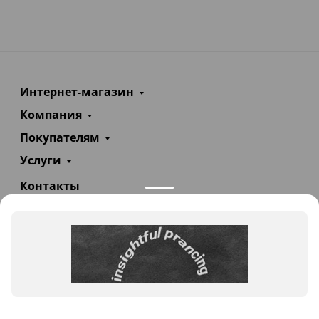
Интернет-магазин
Компания
Покупателям
Услуги
Контакты
+7(985)290-47-47
Заказать звонок
info@teploexpert.com
Пн—Сб 09:00 – 18:00