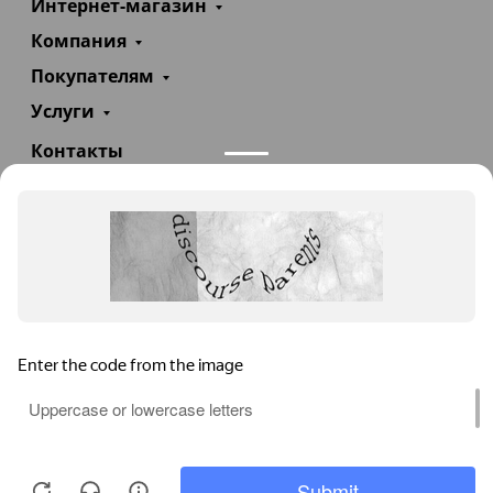
Интернет-магазин
Компания
Покупателям
Услуги
Контакты
+7(985)290-47-47
Заказать звонок
info@teploexpert.com
Пн—Сб 09:00 – 18:00
TeploExpert.com © 2008 - 2026 Оборудование для
систем отопления, водоснабжения, канализации