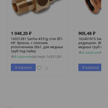
1 048,20
₽
905,48
₽
14331281 Sanha 4331g сгон ВП-
162401815 Sanha 
НР, бронза, с плоским
редукцион. ВПр-В
уплотнением 28x1, для медных
медных труб пре
труб под пайку
В наличии
Арти
В наличии
Артикул
14331281
В корзину
В корзину