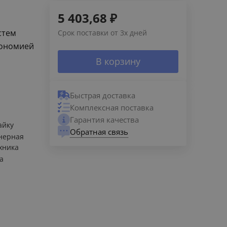
5 403,68
₽
стем
Срок поставки от 3х дней
кономией
В корзину
Быстрая доставка
Комплексная поставка
Гарантия качества
айку
Обратная связь
нерная
хника
а
a