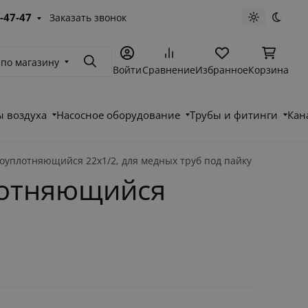
-47-47
Заказать звонок
Светлая те
Темна
 по магазину
Поиск
Войти
Сравнение
Избранное
Корзина
 воздуха
Насосное оборудование
Трубы и фитинги
Кан
моуплотняющийся 22x1/2, для медных труб под пайку
плотняющийся