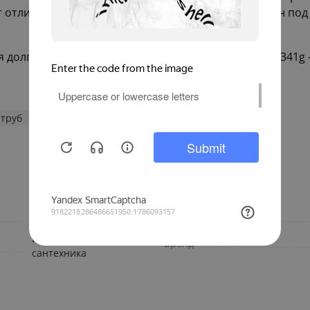
т отличным решением для вас. Этот бронзовый сгон под
я долговечности их соединений выбирайте Sanha 4341g
 труб
Фитинги Sanha
под пайку
Материал изготовления
Инженерная
Бренд
сантехника