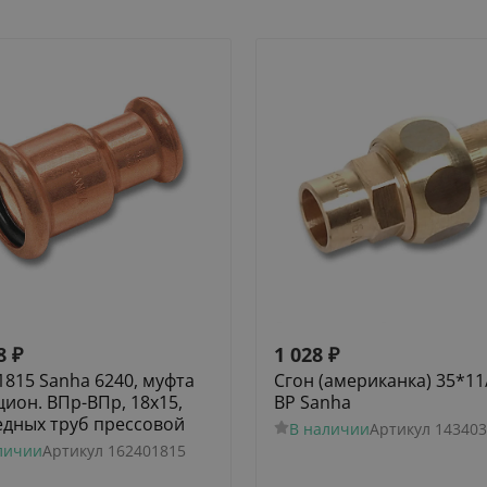
8
₽
1 028
₽
1815 Sanha 6240, муфта
Сгон (американка) 35*11
цион. ВПр-ВПр, 18x15,
ВР Sanha
едных труб прессовой
В наличии
Артикул
143403
личии
Артикул
162401815