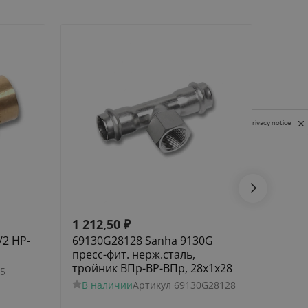
Privacy notice
1 212,50
₽
232,
/2 НР-
69130G28128 Sanha 9130G
Угол 
пресс-фит. нерж.сталь,
В н
тройник ВПр-ВР-ВПр, 28x1x28
5
В наличии
Артикул
69130G28128