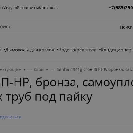
+7(985)290
ка
Услуги
Реквизиты
Контакты
Поиск
я
Дымоходы для котлов
Водонагреватели
Кондиционеры
лектующие
Сгон
Sanha 4341g сгон ВП-НР, бронза, са
ВП-НР, бронза, самоу
х труб под пайку
оделиться