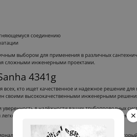
лотняющемуся соединению
уатации
ичным выбором для применения в различных сантехниче
ая сложными инженерными проектами.
Sanha 4341g
я всех, кто ищет качественное и надежное решение для 
тен своими высококачественными инженерными решения
и уверенность в надёжности ваших трубопроводных сист
 и легкость в установке делают его незаменимым элеме
сиональным сантехником или просто человеком, которы