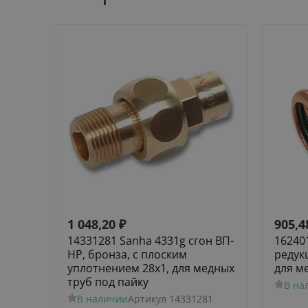
1 048,20
₽
905,4
14331281 Sanha 4331g сгон ВП-
16240
НР, бронза, с плоским
редук
уплотнением 28x1, для медных
для м
труб под пайку
В на
В наличии
Артикул
14331281