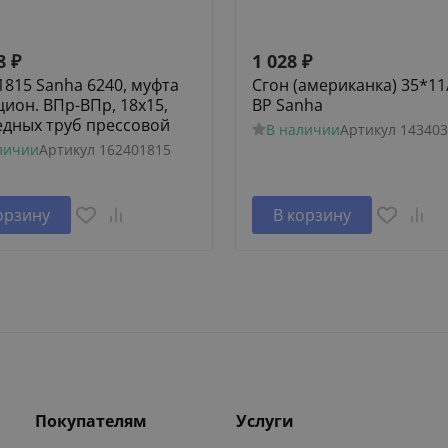
8
₽
1 028
₽
1815 Sanha 6240, муфта
Сгон (американка) 35*11
цион. ВПр-ВПр, 18x15,
ВР Sanha
едных труб прессовой
В наличии
Артикул
143403
личии
Артикул
162401815
орзину
В корзину
Покупателям
Услуги