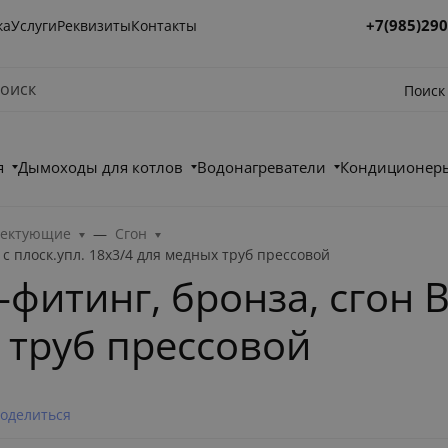
+7(985)290
ка
Услуги
Реквизиты
Контакты
Поиск
я
Дымоходы для котлов
Водонагреватели
Кондиционеры
лектующие
Сгон
с плоск.упл. 18x3/4 для медных труб прессовой
фитинг, бронза, сгон В
 труб прессовой
оделиться