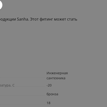
родукции Sanha. Этот фитинг может стать
Инженерная
сантехника
атура, С
-20
бронза
18