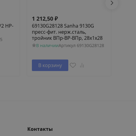
1 212,50
₽
232,
/2 НР-
69130G28128 Sanha 9130G
Угол 
пресс-фит. нерж.сталь,
В н
тройник ВПр-ВР-ВПр, 28x1x28
5
В наличии
Артикул
69130G28128
В корзину
В 
Контакты