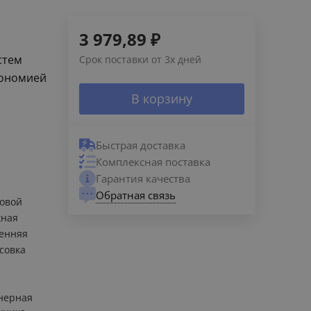
3 979,89
₽
стем
Срок поставки от 3х дней
кономией
В корзину
Быстрая доставка
Комплексная поставка
Гарантия качества
Обратная связь
овой
жная
енняя
совка
нерная