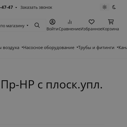
-47-47
Заказать звонок
Светлая те
Темна
 по магазину
Поиск
Войти
Сравнение
Избранное
Корзина
 воздуха
Насосное оборудование
Трубы и фитинги
Кан
Пр-НР с плоск.упл.