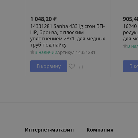
1 048,20
₽
905,4
14331281 Sanha 4331g сгон ВП-
16240
НР, бронза, с плоским
редук
уплотнением 28x1, для медных
для м
труб под пайку
В на
В наличии
Артикул
14331281
В корзину
В к
Интернет-магазин
Компания