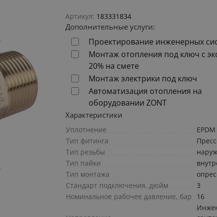
Артикул:
183331834
Дополнительные услуги:
Проектирование инженерных си
Монтаж отопления под ключ с э
20% на смете
Монтаж электрики под ключ
Автоматизация отопления на
оборудовании ZONT
Характеристики
Уплотнение
EPDM
Тип фитинга
Пресс
Тип резьбы
нару
Тип пайки
внутр
Тип монтажа
опрес
Стандарт подключения, дюйм
3
Номинальное рабочее давление, бар
16
Инже