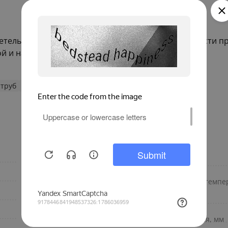
идетельствует о высоком уровне качества и надежности п
й и надежной трубопроводной системы.
 труб
Фитинги Sanha
EPDM
Направление
Прессовой
Минимальная рабочая темпер
наружная
Материал изготовления
внутренняя
Диаметр присоединения, мм