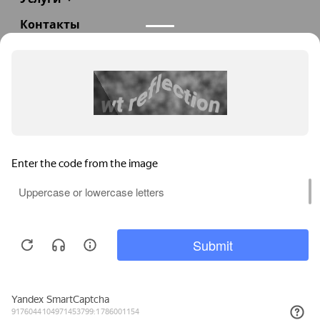
Контакты
+7(985)290-47-47
Заказать звонок
info@teploexpert.com
Пн—Сб 09:00 – 18:00
TeploExpert.com © 2008 - 2026 Оборудование для
систем отопления, водоснабжения, канализации