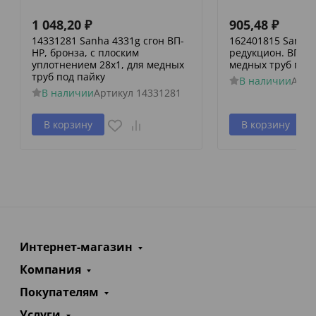
1 048,20
₽
905,48
₽
14331281 Sanha 4331g сгон ВП-
162401815 Sanha 
НР, бронза, с плоским
редукцион. ВПр-В
уплотнением 28x1, для медных
медных труб пре
труб под пайку
В наличии
Арти
В наличии
Артикул
14331281
В корзину
В корзину
Интернет-магазин
Компания
Покупателям
Услуги