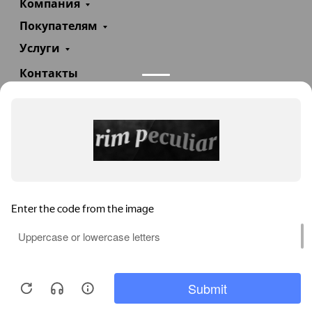
Компания
Покупателям
Услуги
Контакты
+7(985)290-47-47
Заказать звонок
info@teploexpert.com
Пн—Сб 09:00 – 18:00
TeploExpert.com © 2008 - 2026 Оборудование для
систем отопления, водоснабжения, канализации