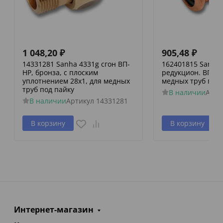
1 048,20
₽
905,48
₽
14331281 Sanha 4331g сгон ВП-
162401815 Sanha 
НР, бронза, с плоским
редукцион. ВПр-В
уплотнением 28x1, для медных
медных труб пре
труб под пайку
В наличии
Арти
В наличии
Артикул
14331281
В корзину
В корзину
Интернет-магазин