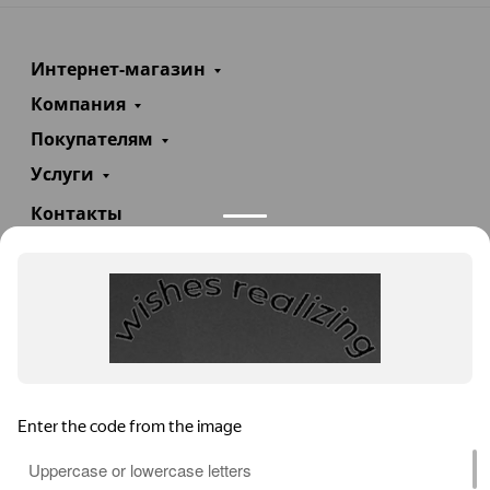
Интернет-магазин
Компания
Покупателям
Услуги
Контакты
+7(985)290-47-47
Заказать звонок
info@teploexpert.com
Пн—Сб 09:00 – 18:00
TeploExpert.com © 2008 - 2026 Оборудование для
систем отопления, водоснабжения, канализации