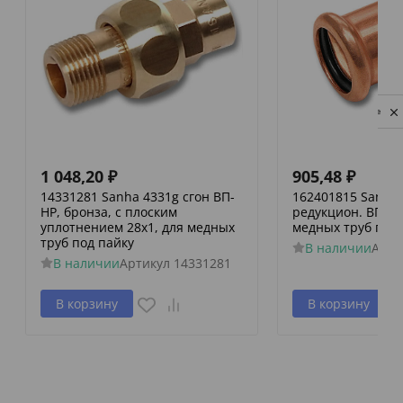
Privacy notice
1 048,20
₽
905,48
₽
14331281 Sanha 4331g сгон ВП-
162401815 Sanha 
НР, бронза, с плоским
редукцион. ВПр-В
уплотнением 28x1, для медных
медных труб пре
труб под пайку
В наличии
Арти
В наличии
Артикул
14331281
В корзину
В корзину