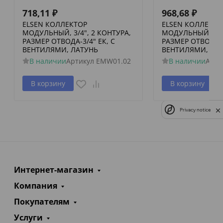
718,11
₽
968,68
₽
ELSEN КОЛЛЕКТОР
ELSEN КОЛЛЕКТО
МОДУЛЬНЫЙ, 3/4", 2 КОНТУРА,
МОДУЛЬНЫЙ, 3/4"
РАЗМЕР ОТВОДА-3/4" ЕК, С
РАЗМЕР ОТВОДА-3
ВЕНТИЛЯМИ, ЛАТУНЬ
ВЕНТИЛЯМИ, ЛА
В наличии
Артикул
EMW01.02
В наличии
Арти
В корзину
В корзину
Privacy notice
Интернет-магазин
Компания
Покупателям
Услуги