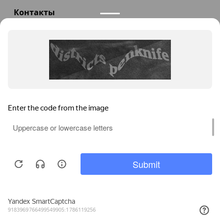
Контакты
+7(985)290-47-47
Заказать звонок
info@teploexpert.com
Пн—Сб 09:00 – 18:00
TeploExpert.com © 2008 - 2026 Оборудование для
систем отопления, водоснабжения, канализации
Главная
Корзина
Избранное
Сравнение
Поиск
Каталог