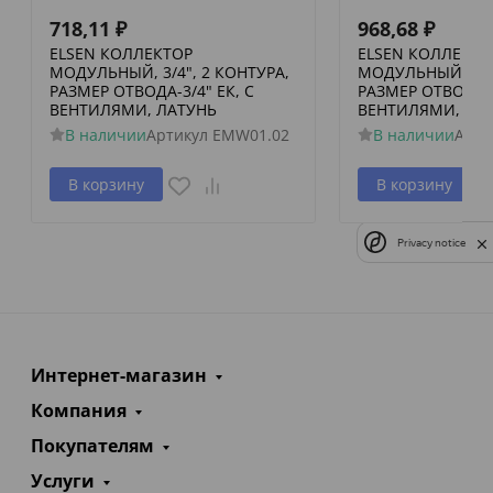
718,11
₽
968,68
₽
ELSEN КОЛЛЕКТОР
ELSEN КОЛЛЕКТО
МОДУЛЬНЫЙ, 3/4", 2 КОНТУРА,
МОДУЛЬНЫЙ, 3/4"
РАЗМЕР ОТВОДА-3/4" ЕК, С
РАЗМЕР ОТВОДА-3
ВЕНТИЛЯМИ, ЛАТУНЬ
ВЕНТИЛЯМИ, ЛА
В наличии
Артикул
EMW01.02
В наличии
Арти
В корзину
В корзину
Privacy notice
Интернет-магазин
Компания
Покупателям
Услуги