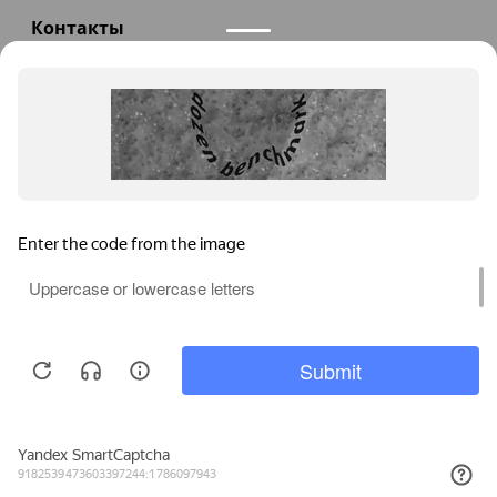
Контакты
+7(985)290-47-47
Заказать звонок
info@teploexpert.com
Пн—Сб 09:00 – 18:00
TeploExpert.com © 2008 - 2026 Оборудование для
систем отопления, водоснабжения, канализации
Главная
Корзина
Избранное
Сравнение
Поиск
Каталог