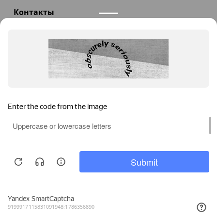
Контакты
+7(985)290-47-47
Заказать звонок
info@teploexpert.com
Пн—Сб 09:00 – 18:00
TeploExpert.com © 2008 - 2026 Оборудование для
систем отопления, водоснабжения, канализации
Главная
Корзина
Избранное
Сравнение
Поиск
Каталог