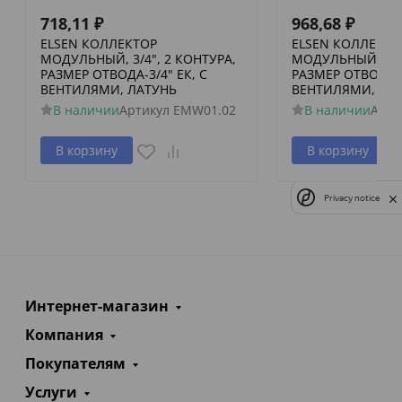
718,11
₽
968,68
₽
ELSEN КОЛЛЕКТОР
ELSEN КОЛЛЕКТО
МОДУЛЬНЫЙ, 3/4", 2 КОНТУРА,
МОДУЛЬНЫЙ, 3/4"
РАЗМЕР ОТВОДА-3/4" ЕК, С
РАЗМЕР ОТВОДА-3
ВЕНТИЛЯМИ, ЛАТУНЬ
ВЕНТИЛЯМИ, ЛА
В наличии
Артикул
EMW01.02
В наличии
Арти
В корзину
В корзину
Privacy notice
Интернет-магазин
Компания
Покупателям
Услуги