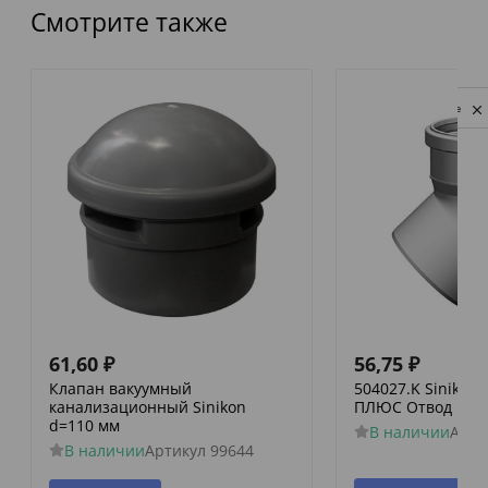
Смотрите также
Privacy notice
61,60
₽
56,75
₽
Клапан вакуумный
504027.K Siniko
канализационный Sinikon
ПЛЮС Отвод D 050
d=110 мм
В наличии
Арти
В наличии
Артикул
99644