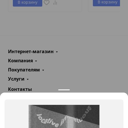
В корзину
В корзину
Интернет-магазин
Компания
Покупателям
Услуги
Контакты
+7(985)290-47-47
Заказать звонок
info@teploexpert.com
Пн—Сб 09:00 – 18:00