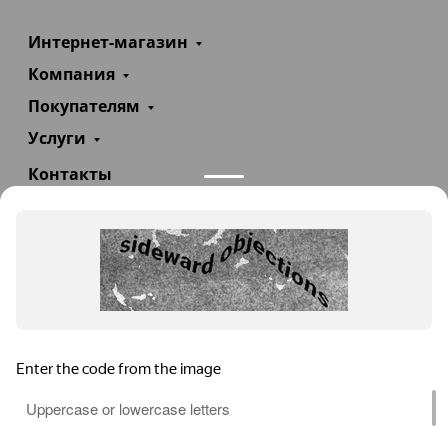
Интернет-магазин
Компания
Покупателям
Услуги
Контакты
+7(985)290-47-47
Заказать звонок
info@teploexpert.com
Пн—Сб 09:00 – 18:00
TeploExpert.com © 2008 - 2026 Оборудование для
систем отопления, водоснабжения, канализации