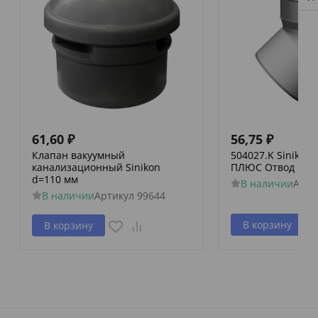
61,60
₽
56,75
₽
Клапан вакуумный
504027.K Siniko
канализационный Sinikon
ПЛЮС Отвод D 050
d=110 мм
В наличии
Арти
В наличии
Артикул
99644
В корзину
В корзину