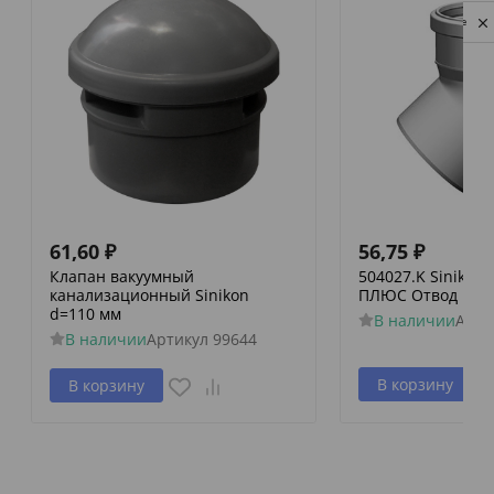
Privacy notice
61,60
₽
56,75
₽
Клапан вакуумный
504027.K Siniko
канализационный Sinikon
ПЛЮС Отвод D 050
d=110 мм
В наличии
Арти
В наличии
Артикул
99644
В корзину
В корзину