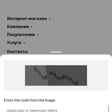
Интернет-магазин
Компания
Покупателям
Услуги
Контакты
+7(985)290-47-47
Заказать звонок
info@teploexpert.com
Пн—Сб 09:00 – 18:00
TeploExpert.com © 2008 - 2026 Оборудование для
систем отопления, водоснабжения, канализации