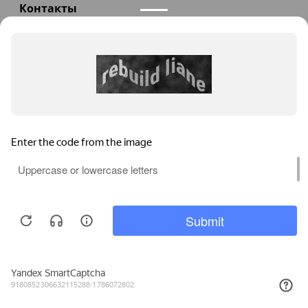
Контакты
+7(985)290-47-47
Заказать звонок
info@teploexpert.com
Пн—Сб 09:00 – 18:00
TeploExpert.com © 2008 - 2026 Оборудование для
систем отопления, водоснабжения, канализации
Главная
Корзина
Избранное
Сравнение
Поиск
Каталог