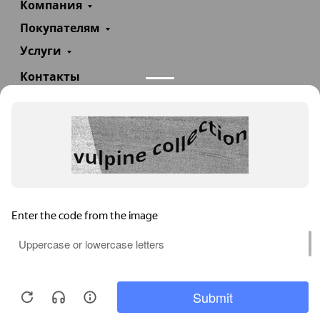
Компания
Покупателям
Услуги
Контакты
+7(985)290-47-47
Заказать звонок
info@teploexpert.com
Пн—Сб 09:00 – 18:00
TeploExpert.com © 2008 - 2026 Оборудование для
систем отопления, водоснабжения, канализации