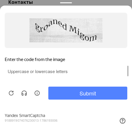
Контакты
+7(985)290-47-47
Заказать звонок
info@teploexpert.com
Пн—Сб 09:00 – 18:00
TeploExpert.com © 2008 - 2026 Оборудование для
систем отопления, водоснабжения, канализации
Главная
Корзина
Избранное
Сравнение
Поиск
Каталог