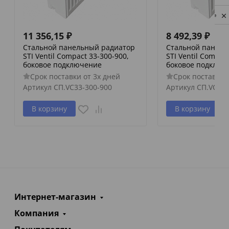
Privacy notice
11 356,15
₽
8 492,39
₽
Стальной панельный радиатор
Стальной панель
STI Ventil Compact 33-300-900,
STI Ventil Compac
боковое подключение
боковое подключ
Срок поставки от 3х дней
Срок поставки 
Артикул
СП.VC33-300-900
Артикул
СП.VC33-
В корзину
В корзину
Интернет-магазин
Компания