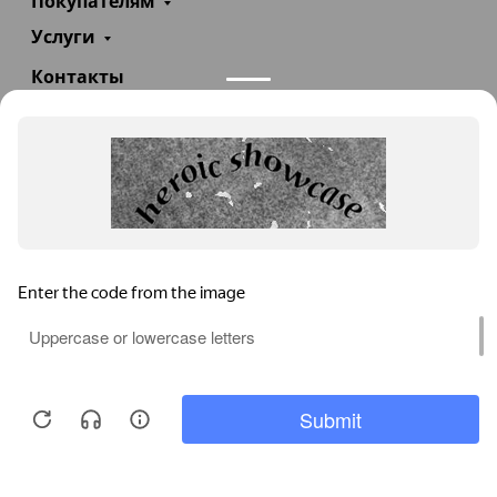
Покупателям
Услуги
Контакты
+7(985)290-47-47
Заказать звонок
info@teploexpert.com
Пн—Сб 09:00 – 18:00
TeploExpert.com © 2008 - 2026 Оборудование для
систем отопления, водоснабжения, канализации