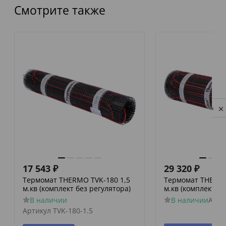
Смотрите также
Privacy notice
17 543
₽
29 320
₽
Термомат THERMO ТVK-180 1,5
Термомат THERMO
м.кв (комплект без регулятора)
м.кв (комплект бе
В наличии
В наличии
Арти
Артикул
TVK-180-1.5