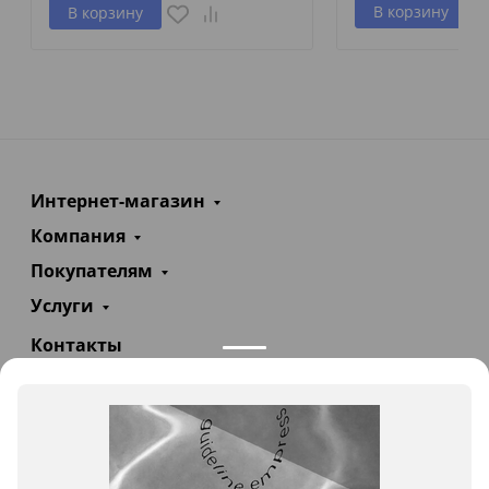
В корзину
В корзину
Интернет-магазин
Компания
Покупателям
Услуги
Контакты
+7(985)290-47-47
Заказать звонок
info@teploexpert.com
Пн—Сб 09:00 – 18:00