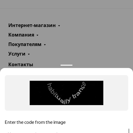
Интернет-магазин
Компания
Покупателям
Услуги
Контакты
+7(985)290-47-47
Заказать звонок
info@teploexpert.com
Пн—Сб 09:00 – 18:00
TeploExpert.com © 2008 - 2026 Оборудование для
систем отопления, водоснабжения, канализации