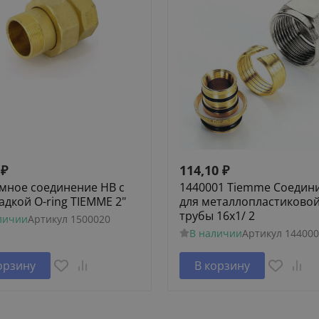
₽
114,10
₽
мное соединение НВ с
1440001 Tiemme Соедин
адкой O-ring TIEMME 2"
для металлопластиково
трубы 16x1/ 2
личии
Артикул
1500020
В наличии
Артикул
144000
орзину
В корзину