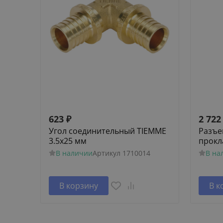
623
₽
2 722
Угол соединительный TIEMME
Разъе
3.5х25 мм
прокл
В наличии
Артикул
1710014
В на
В корзину
В к