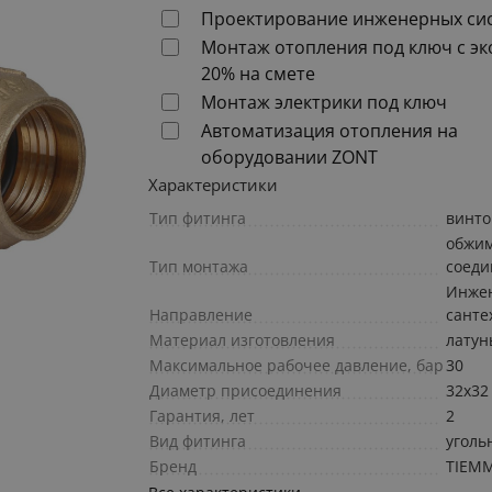
Проектирование инженерных си
Монтаж отопления под ключ с э
20% на смете
Монтаж электрики под ключ
Автоматизация отопления на
оборудовании ZONT
Характеристики
Тип фитинга
винто
обжи
Тип монтажа
соеди
Инже
Направление
санте
Материал изготовления
латун
Максимальное рабочее давление, бар
30
Диаметр присоединения
32х32
Гарантия, лет
2
Вид фитинга
уголь
Бренд
TIEM