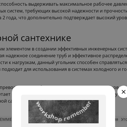
способность выдерживать максимальное рабочее давлени
х систем, требующих высокой надежности и прочности.
а 2 года, что дополнительно подтверждает высокий уро
ной сантехнике
м элементом в создании эффективных инженерных систе
ая надежное соединение труб и эффективное распредел
сти к нагрузкам, данный угольник способен справлятьс
одходит для использования в системах холодного и го
о превосходный выбор для инженеров и монтажников, с
етает в себе высокое качество исполнения, простоту мон
ой сантехники.
TIEMME
Фитинги для труб из полиэтилена низкого давления
Уг