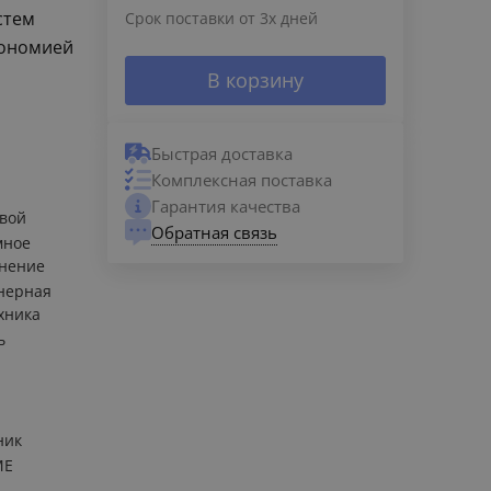
стем
Срок поставки от 3х дней
кономией
В корзину
Быстрая доставка
Комплексная поставка
Гарантия качества
вой
Обратная связь
мное
нение
нерная
хника
ь
ник
ME