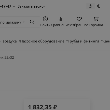
-47-47
Заказать звонок
Светлая те
Темна
 по магазину
Поиск
Войти
Сравнение
Избранное
Корзина
 воздуха
Насосное оборудование
Трубы и фитинги
Кан
ик 32х32
1 832,35
₽