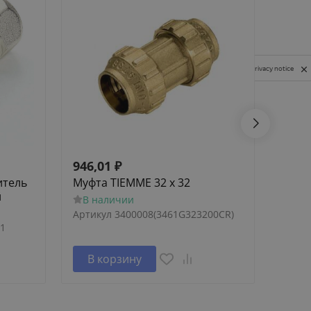
Privacy notice
946,01
₽
779,
итель
Муфта TIEMME 32 x 32
Уголь
й
В наличии
В н
Артикул
3400008(3461G323200CR)
Артик
1
В корзину
В 