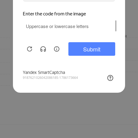
винтовой
Диаметр присоединения
обжимное соединение
Гарантия, лет
Инженерная
Вид фитинга
сантехника
Бренд
латунь
30