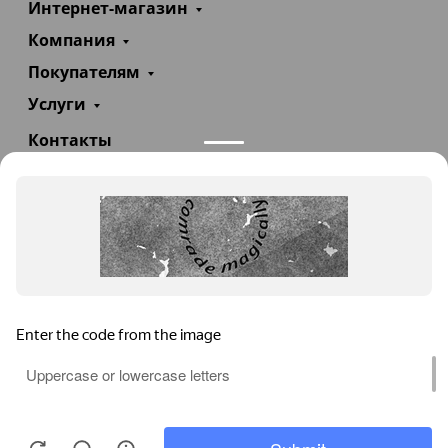
Интернет-магазин
Компания
Покупателям
Услуги
Контакты
+7(985)290-47-47
Заказать звонок
info@teploexpert.com
Пн—Сб 09:00 – 18:00
TeploExpert.com © 2008 - 2026 Оборудование для
систем отопления, водоснабжения, канализации