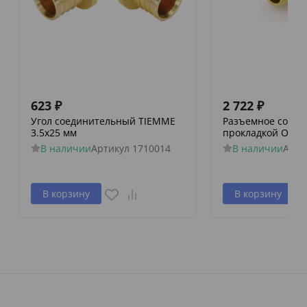
623
₽
2 722
₽
Угол соединительный TIEMME
Разъемное соеди
3.5х25 мм
прокладкой O-rin
В наличии
Артикул
1710014
В наличии
Арти
В корзину
В корзину