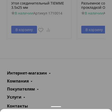
Угол соединительный TIEMME
Разъемное соеди
3.5х25 мм
прокладкой O-rin
В наличии
Артикул
1710014
В наличии
Арти
В корзину
В корзину
Интернет-магазин
Компания
Покупателям
Услуги
Контакты