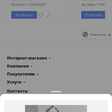
Артикул
1109042007
Артикул
1109257
В корзину
В корзину
Privacy notice
Интернет-магазин
Компания
Покупателям
Услуги
Контакты
+7(985)290-47-47
Заказать звонок
info@teploexpert.com