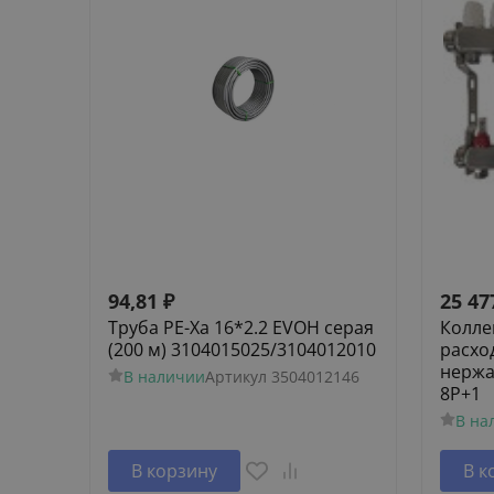
94,81
₽
25 47
Труба PE-Xa 16*2.2 EVOH серая
Колле
(200 м) 3104015025/3104012010
расхо
нержа
В наличии
Артикул
3504012146
8P+1
В на
В корзину
В к