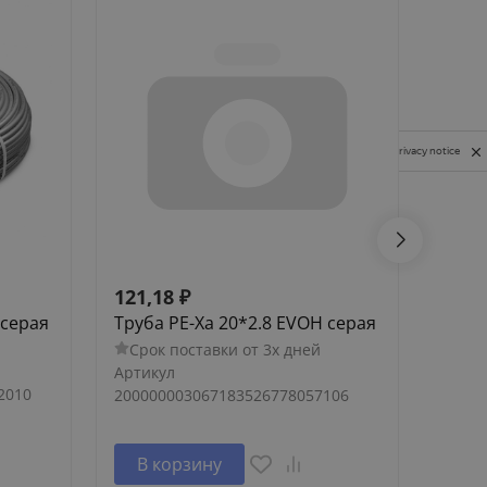
Privacy notice
121,18
₽
129 
 серая
Труба PE-Xa 20*2.8 EVOH серая
Акку
для 
Срок поставки от 3х дней
Сро
Артикул
2010
Артик
200000003067183526778057106
В корзину
В 