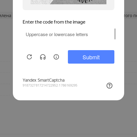
илена
Трубы PE-XA
Трубы PE-XA ONE PLUS
Трубы из сшитого 
PN10
Диаметр, мм
90
Бренд
ХВС, ГВС
Армирование трубы
PEX-A