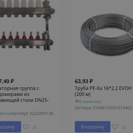
7,40
₽
63,93
₽
кторная группа с
Труба PE-Xa 16*2.2 EVOH
домерами из
(200 м)
веющей стали DN25-
В наличии
Артикул
3104015025/310401
личии
Артикул
3222000138
орзину
В корзину