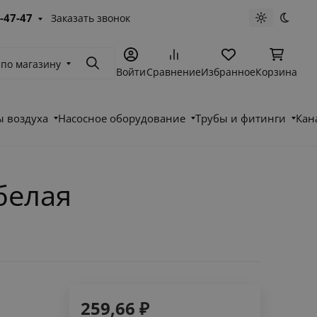
-47-47
Заказать звонок
Светлая те
Темна
 по магазину
Поиск
Войти
Сравнение
Избранное
Корзина
 воздуха
Насосное оборудование
Трубы и фитинги
Кан
 белая
259,66
₽