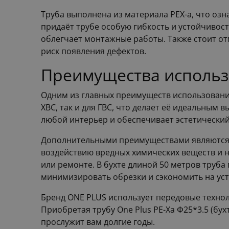
Труба выполнена из материала PEX-a, что озн
придаёт трубе особую гибкость и устойчивос
облегчает монтажные работы. Также стоит отм
риск появления дефектов.
Преимущества использо
Одним из главных преимуществ использования 
ХВС, так и для ГВС, что делает её идеальным 
любой интерьер и обеспечивает эстетический
Дополнительными преимуществами являются вы
воздействию вредных химических веществ и н
или ремонте. В бухте длиной 50 метров труб
минимизировать обрезки и сэкономить на уст
Бренд ONE PLUS использует передовые технол
Приобретая трубу One Plus PE-Xa Φ25*3.5 (бу
прослужит вам долгие годы.