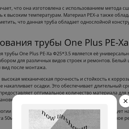
ачает, что она изготовлена с использованием метода с
ть к высоким температурам. Материал PEX-a также облад
етить, что данная труба обладает однослойной констру
вания трубы One Plus PE-Xa
трубы One Plus PE-Xa Φ25*3.5 является её универсальн
выбором для различных видов строек и ремонтов. Белый 
 вид после монтажа.
сокая механическая прочность и стойкость к коррозии
е накапливает осадки. Это обеспечивает длительный ср
а предоставляет оптимальное количество материала для
ановке.
огии и мировые стандарты качества, что гарантирует н
хта 50м) белую, вы получаете надежное и качественное 