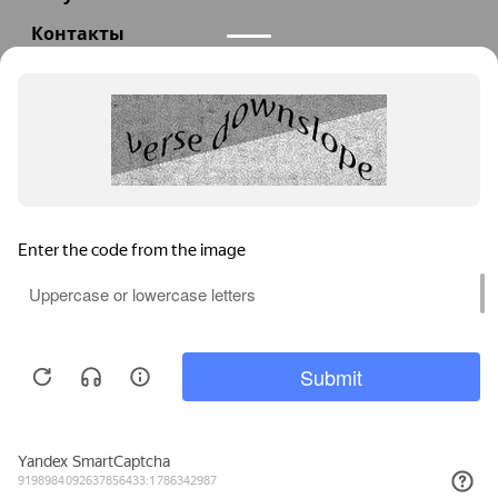
Контакты
+7(985)290-47-47
Заказать звонок
info@teploexpert.com
Пн—Сб 09:00 – 18:00
TeploExpert.com © 2008 - 2026 Оборудование для
систем отопления, водоснабжения, канализации
Главная
Корзина
Избранное
Сравнение
Поиск
Каталог