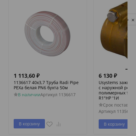
Privacy notice
1 113,60
₽
6 130
₽
1136617 40х3,7 Труба Radi Pipe
Usystems зажимн
PEXa белая PN6 бухта 50м
с наружной резьб
полимерных труб 
В наличии
Артикул
1136617
R1"НР '1И
Срок поставки 
Артикул
1135637
В корзину
В корзину