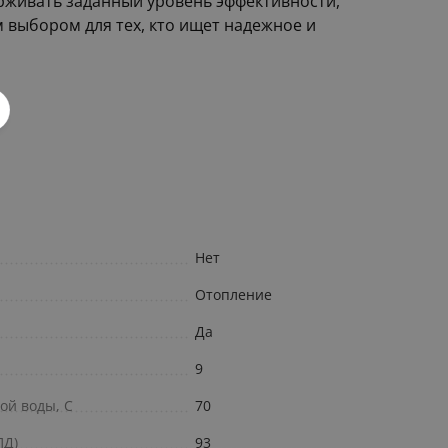
рживать заданный уровень эффективности,
 выбором для тех, кто ищет надежное и
Нет
Отопление
Да
9
ой воды, С
70
ПД)
93