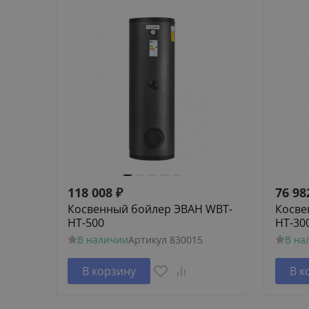
118 008
₽
76 98
Косвенный бойлер ЭВАН WBT-
Косве
HT-500
HT-30
В наличии
Артикул
830015
В на
В корзину
В к