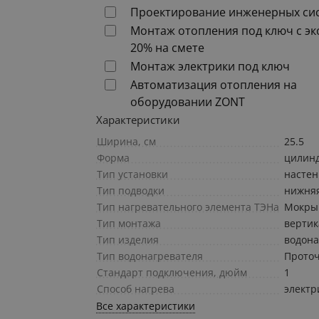
Проектирование инженерных си
Монтаж отопления под ключ с э
20% на смете
Монтаж электрики под ключ
Автоматизация отопления на
оборудовании ZONT
Характеристики
Ширина, см
25.5
Форма
цилин
Тип установки
насте
Тип подводки
нижня
Тип нагревательного элемента ТЭНа
Мокры
Тип монтажа
верти
Тип изделия
водона
Тип водонагревателя
Прото
Стандарт подключения, дюйм
1
Способ нагрева
электр
Все характеристики