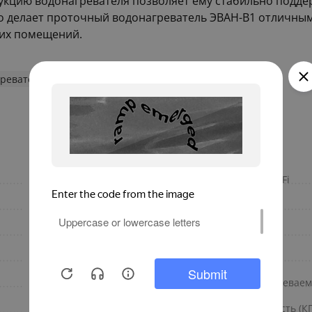
укцию водонагревателя позволяет ему стабильно подде
о делает проточный водонагреватель ЭВАН-В1 отличным
гих помещений.
греватели ЭВАН
25.5
Подключение к сети Wi-Fi
цилиндр
Направление
настенный
Наличие УЗО
нижняя
Мощность, кВт
Мокрый
Макс. температура нагреваем
вертикальный
Макс. производительность (К