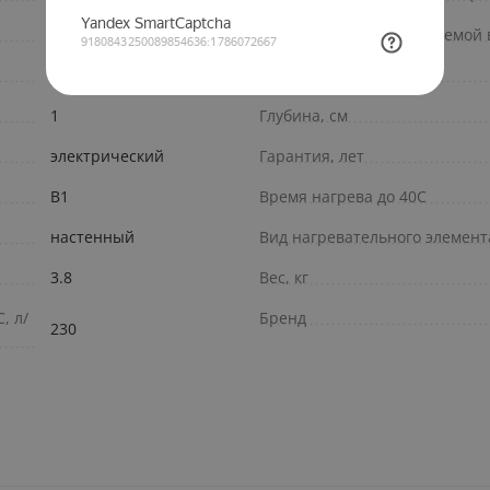
водонагреватель
Макс. давление нагреваемой 
Проточный
Защита от перегрева
1
Глубина, см
электрический
Гарантия, лет
В1
Время нагрева до 40С
настенный
Вид нагревательного элемент
3.8
Вес, кг
, л/
Бренд
230