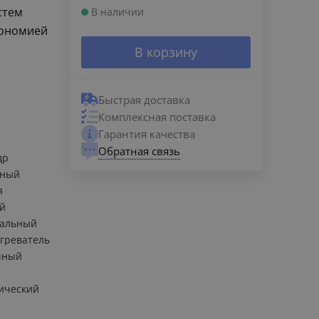
стем
В наличии
кономией
В корзину
Быстрая доставка
Комплексная поставка
Гарантия качества
Обратная связь
др
нный
я
й
кальный
греватель
чный
ический