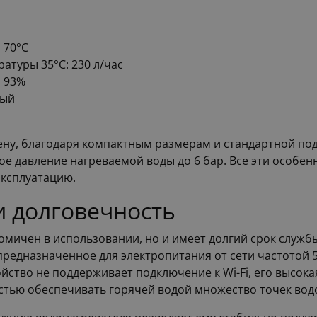
 70°C
атуры 35°C: 230 л/час
: 93%
рый
ену, благодаря компактным размерам и стандартной подв
ое давление нагреваемой воды до 6 бар. Все эти особен
эксплуатацию.
и долговечность
омичен в использовании, но и имеет долгий срок служ
предназначенное для электропитания от сети частотой 5
йство не поддерживает подключение к Wi-Fi, его высока
костью обеспечивать горячей водой множество точек во