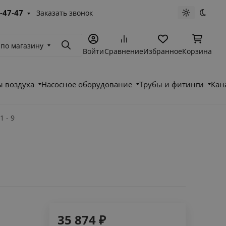
-47-47
Заказать звонок
Светлая те
Темна
 по магазину
Поиск
Войти
Сравнение
Избранное
Корзина
 воздуха
Насосное оборудование
Трубы и фитинги
Кан
 - 9
35 874
₽