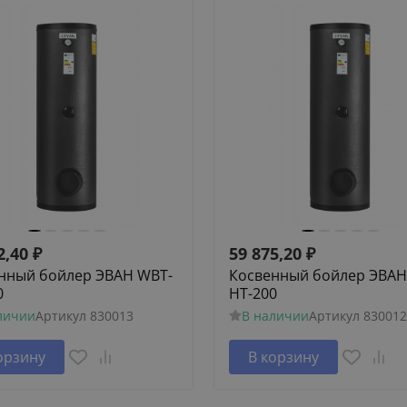
2,40
₽
59 875,20
₽
нный бойлер ЭВАН WBT-
Косвенный бойлер ЭВАН
0
HT-200
личии
Артикул
830013
В наличии
Артикул
830012
орзину
В корзину