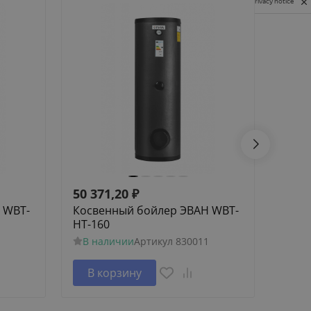
Privacy notice
50 371,20
₽
55 5
 WBT-
Косвенный бойлер ЭВАН WBT-
Прот
HT-160
ЭВАН 
В наличии
Артикул
830011
В н
В корзину
В 