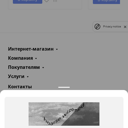
Privacy notice
Интернет-магазин
Компания
Покупателям
Услуги
Контакты
+7(985)290-47-47
Заказать звонок
info@teploexpert.com
Пн—Сб 09:00 – 18:00