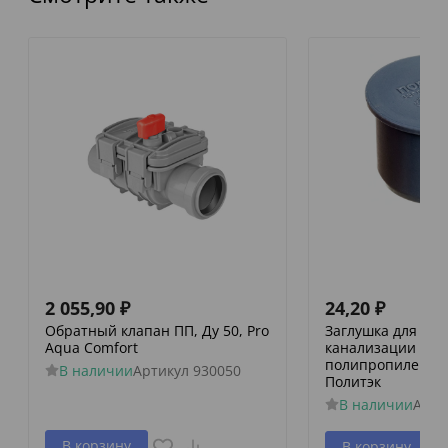
2 055,90
₽
24,20
₽
Обратный клапан ПП, Ду 50, Pro
Заглушка для вн
Aqua Comfort
канализации
полипропиленова
В наличии
Артикул
930050
Политэк
В наличии
Арти
В корзину
В корзину