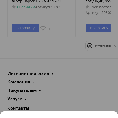
внутр наруж D20 мм 19769
латунь,40, желты
В наличии
Артикул
19769
Срок поставки 
Артикул
29300
В корзину
В корзину
Privacy notice
Интернет-магазин
Компания
Покупателям
Услуги
Контакты