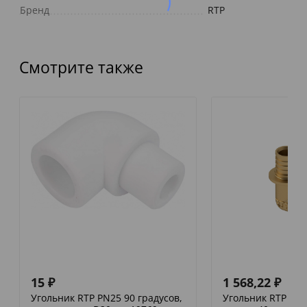
Бренд
RTP
Смотрите также
15
₽
1 568,22
₽
Угольник RTP PN25 90 градусов,
Угольник RTP ак