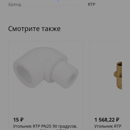
Бренд
RTP
Смотрите также
15
₽
1 568,22
₽
Угольник RTP PN25 90 градусов,
Угольник RTP ак