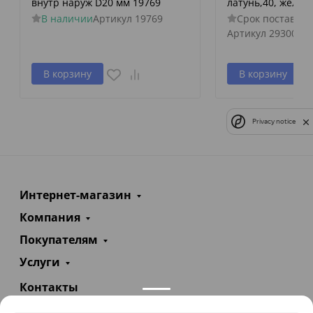
внутр наруж D20 мм 19769
латунь,40, желты
В наличии
Артикул
19769
Срок поставки 
Артикул
29300
В корзину
В корзину
Privacy notice
Интернет-магазин
Компания
Покупателям
Услуги
Контакты