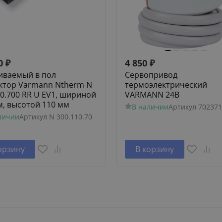
0
₽
4 850
₽
иваемый в пол
Сервопривод
ктор Varmann Ntherm N
термоэлектрический
10.700 RR U EV1, шириной
VARMANN 24В
м, высотой 110 мм
В наличии
Артикул
702371
личии
Артикул
N 300.110.70
орзину
В корзину