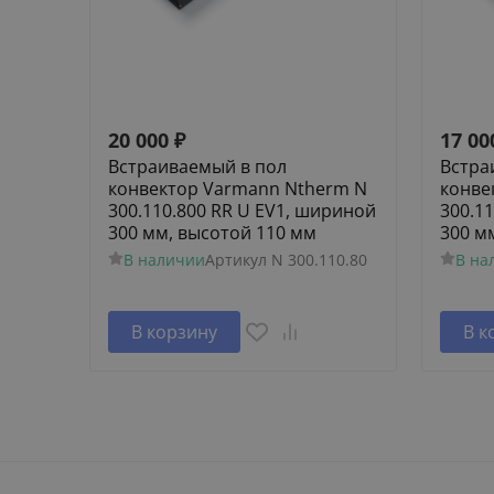
20 000
₽
17 00
Встраиваемый в пол
Встра
конвектор Varmann Ntherm N
конве
300.110.800 RR U EV1, шириной
300.1
300 мм, высотой 110 мм
300 м
В наличии
Артикул
N 300.110.80
В на
В корзину
В к