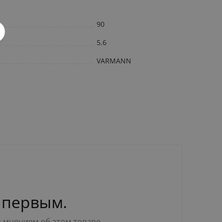
90
5.6
VARMANN
 первым.
м мнением об этом товаре.