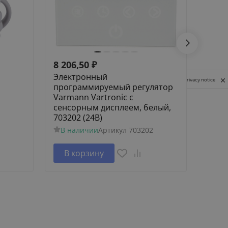
8 206,50
₽
8 65
Электронный
Элек
Privacy notice
программируемый регулятор
прог
Varmann Vartronic с
Varma
сенсорным дисплеем, белый,
сенс
703202 (24В)
черн
В наличии
Артикул
703202
В н
В корзину
В 