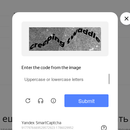
180
Высота, мм
Россия
Вес, кг
179
Бренд
800
 ещё нет — ваш может стать
телям с выбором - будьте первым, кто поделится свои