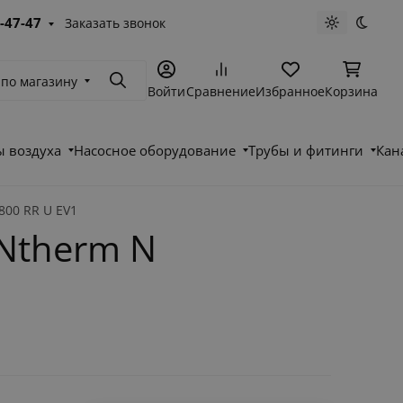
-47-47
Заказать звонок
Светлая те
Темна
 по магазину
Поиск
Войти
Сравнение
Избранное
Корзина
 воздуха
Насосное оборудование
Трубы и фитинги
Кан
800 RR U EV1
Ntherm N