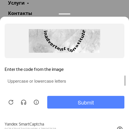
Услуги
Контакты
+7(985)290-47-47
Заказать звонок
info@teploexpert.com
Пн—Сб 09:00 – 18:00
TeploExpert.com © 2008 - 2026 Оборудование для
систем отопления, водоснабжения, канализации