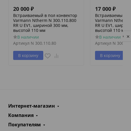
20 000
₽
17 000
₽
Встраиваемый в пол конвектор
Встраиваемый в 
Varmann Ntherm N 300.110.800
Varmann Ntherm 
RR U EV1, шириной 300 мм,
RR U EV1, ширино
высотой 110 мм
высотой 110 мм
В наличии
В наличии
Privacy notice
Артикул
N 300.110.80
Артикул
N 300.11
В корзину
В корзину
Интернет-магазин
Компания
Покупателям