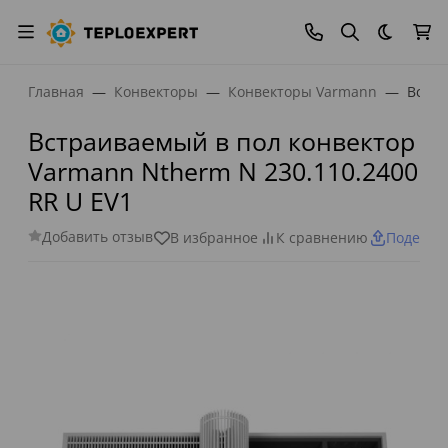
Темная
Главная
Конвекторы
Конвекторы Varmann
Встра
Встраиваемый в пол конвектор
Varmann Ntherm N 230.110.2400
RR U EV1
Добавить отзыв
В избранное
К сравнению
Поделит