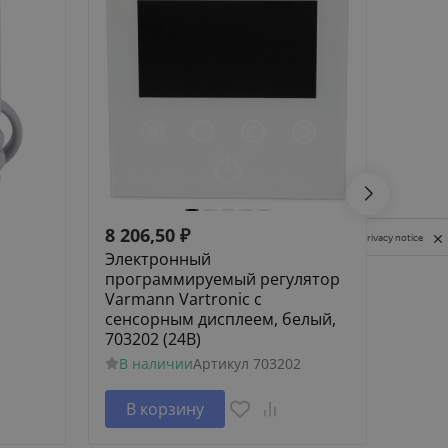
8 206,50
₽
8 65
Privacy notice
Электронный
Элек
программируемый регулятор
прог
Varmann Vartronic с
Varma
сенсорным дисплеем, белый,
сенс
703202 (24В)
черн
В наличии
Артикул
703202
В н
В корзину
В 