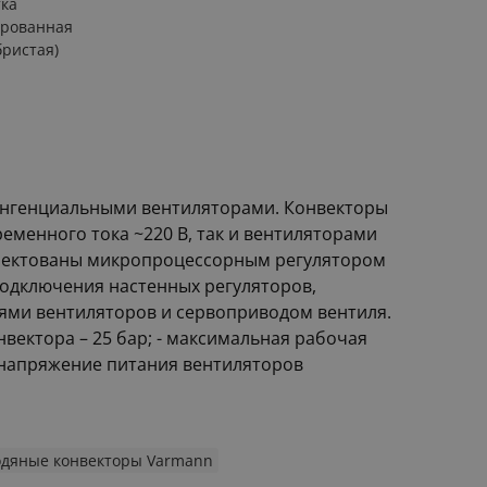
ка
ированная
бристая)
тангенциальными вентиляторами. Конвекторы
еменного тока ~220 В, так и вентиляторами
мплектованы микропроцессорным регулятором
подключения настенных регуляторов,
тями вентиляторов и сервоприводом вентиля.
нвектора – 25 бар; - максимальная рабочая
- напряжение питания вентиляторов
одяные конвекторы Varmann