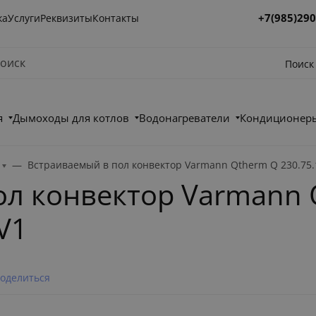
+7(985)290
ка
Услуги
Реквизиты
Контакты
Поиск
я
Дымоходы для котлов
Водонагреватели
Кондиционеры
Встраиваемый в пол конвектор Varmann Qtherm Q 230.75.
ол конвектор Varmann 
V1
оделиться