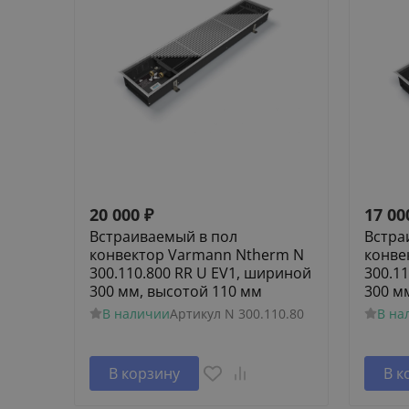
20 000
₽
17 00
Встраиваемый в пол
Встра
конвектор Varmann Ntherm N
конве
300.110.800 RR U EV1, шириной
300.1
300 мм, высотой 110 мм
300 м
В наличии
Артикул
N 300.110.80
В на
В корзину
В к