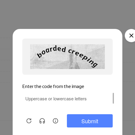
230
Вес, кг
Россия
Бренд
2110
Тип
1750
Дополнение
75