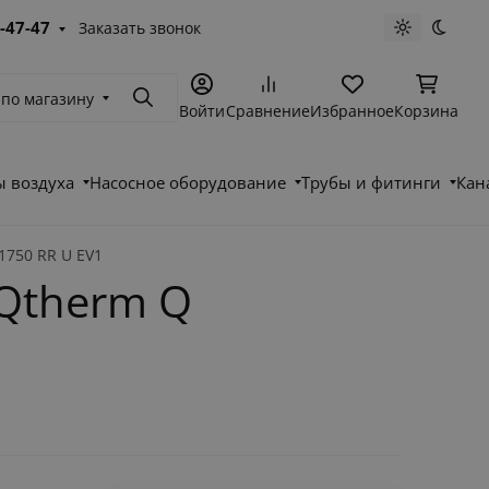
-47-47
Заказать звонок
Светлая те
Темна
 по магазину
Поиск
Войти
Сравнение
Избранное
Корзина
 воздуха
Насосное оборудование
Трубы и фитинги
Кан
1750 RR U EV1
Qtherm Q