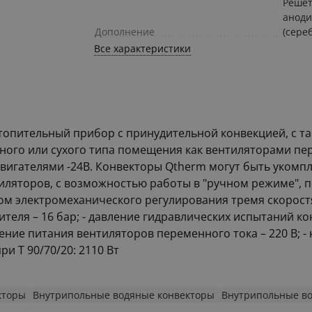
Решет
анод
Дополнение
(сере
Все характеристики
отопительный прибор с принудительной конвекцией, с 
ного или сухого типа помещения как вентиляторами пер
двигателями -24В. Конвекторы Qtherm могут быть уко
иляторов, с возможностью работы в "ручном режиме", 
ком электромеханического регулирования тремя скорос
теля – 16 бар; - давление гидравлических испытаний ко
жение питания вентиляторов переменного тока – 220 В; 
и Т 90/70/20: 2110 Вт
кторы
Внутрипольные водяные конвекторы
Внутрипольные в