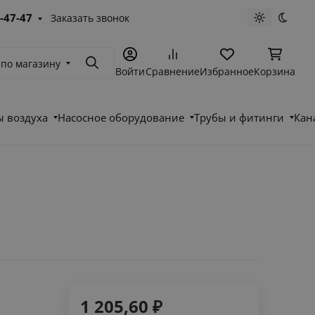
-47-47
Заказать звонок
Светлая те
Темна
 по магазину
Поиск
Войти
Сравнение
Избранное
Корзина
 воздуха
Насосное оборудование
Трубы и фитинги
Кан
1 205,60
₽