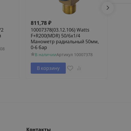
811,78
₽
803,
/2
10007378(03.12.106) Watts
10008
я
F+R200(MDR) 50/6x1/4
Watts
Манометр радиальный 50мм,
Мано
0-6 бар
0-4 б
08
В наличии
Артикул
10007378
В н
В корзину
В 
Контакты