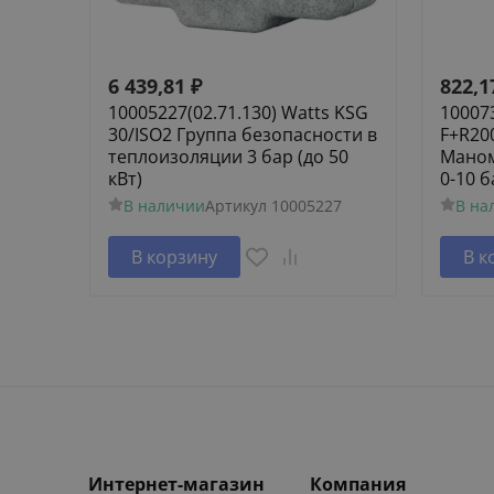
6 439,81
₽
822,1
10005227(02.71.130) Watts KSG
100073
30/ISO2 Группа безопасности в
F+R20
теплоизоляции 3 бар (до 50
Маном
кВт)
0-10 б
В наличии
Артикул
10005227
В на
В корзину
В к
Интернет-магазин
Компания