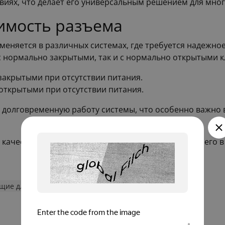
виях, что делает его универсальным решением для мног
имость разъема
именяется в различных системах, где требуется надежн
 с нормально закрытыми, так и с нормально открытыми 
закрытыми при отсутствии питания.
открытыми при отсутствии питания.
долговременную работу системы, что особенно важно в 
 качество и надежность в эксплуатации, что ставит ег
щие для кип