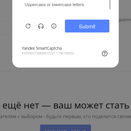
45383
Максимальное рабочее давле
Инженерная
Бренд
сантехника
 ещё нет — ваш может стать
телям с выбором - будьте первым, кто поделится свои
Написать отзыв