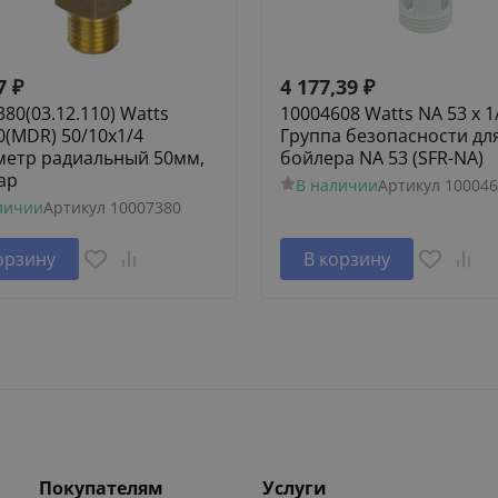
7
₽
4 177,39
₽
80(03.12.110) Watts
10004608 Watts NA 53 x 1
0(MDR) 50/10x1/4
Группа безопасности дл
етр радиальный 50мм,
бойлера NA 53 (SFR-NA)
ар
В наличии
Артикул
100046
личии
Артикул
10007380
орзину
В корзину
Покупателям
Услуги